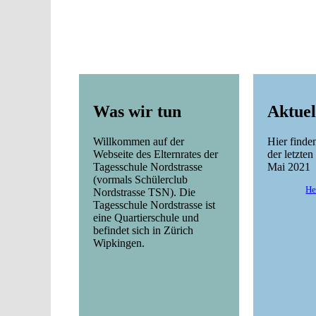
Was wir tun
Aktuel
Willkommen auf der
Hier finde
Webseite des Elternrates der
der letzte
Tagesschule Nordstrasse
Mai 2021
(vormals Schülerclub
He
Nordstrasse TSN). Die
Tagesschule Nordstrasse ist
eine Quartierschule und
befindet sich in Zürich
Wipkingen.