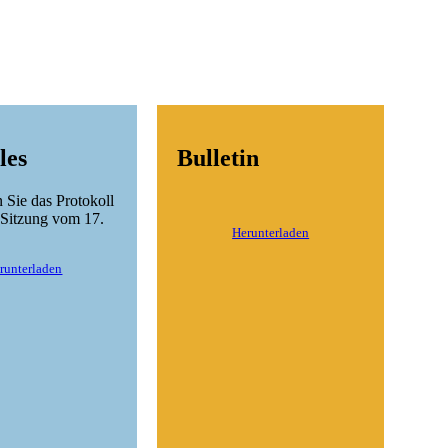
les
Bulletin
n Sie das Protokoll
n Sitzung vom 17.
Herunterladen
runterladen