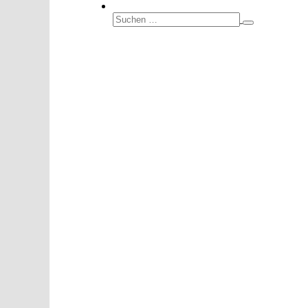
Suche-
Schalter
Suchen
nach: