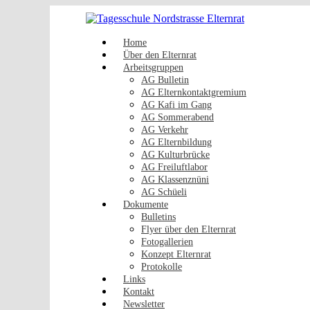
Zum
Inhalt
springen
Home
Über den Elternrat
Arbeitsgruppen
AG Bulletin
AG Elternkontaktgremium
AG Kafi im Gang
AG Sommerabend
AG Verkehr
AG Elternbildung
AG Kulturbrücke
AG Freiluftlabor
AG Klassenznüni
AG Schüeli
Dokumente
Bulletins
Flyer über den Elternrat
Fotogallerien
Konzept Elternrat
Protokolle
Links
Kontakt
Newsletter