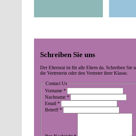
Schreiben Sie uns
Der Elternrat ist für alle Eltern da. Schreiben Si
die Vertreterin oder den Vertreter ihrer Klasse.
Contact Us
Vorname
*
Nachname
*
Email
*
Betreff
*