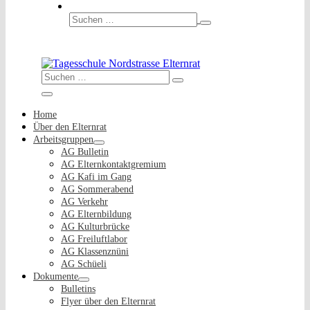
Suche-
Schalter
Suchen
nach:
Suche-
Suchen
Schalter
nach:
Menü-
Schalter
Home
Über den Elternrat
Arbeitsgruppen
Menü-
AG Bulletin
Schalter
AG Elternkontaktgremium
AG Kafi im Gang
AG Sommerabend
AG Verkehr
AG Elternbildung
AG Kulturbrücke
AG Freiluftlabor
AG Klassenznüni
AG Schüeli
Dokumente
Menü-
Bulletins
Schalter
Flyer über den Elternrat