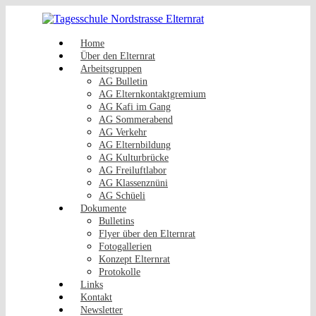
Zum
Inhalt
springen
Home
Über den Elternrat
Arbeitsgruppen
AG Bulletin
AG Elternkontaktgremium
AG Kafi im Gang
AG Sommerabend
AG Verkehr
AG Elternbildung
AG Kulturbrücke
AG Freiluftlabor
AG Klassenznüni
AG Schüeli
Dokumente
Bulletins
Flyer über den Elternrat
Fotogallerien
Konzept Elternrat
Protokolle
Links
Kontakt
Newsletter